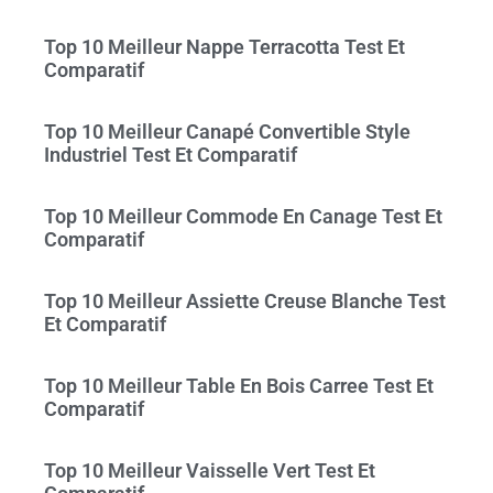
Top 10 Meilleur Nappe Terracotta Test Et
Comparatif
Top 10 Meilleur Canapé Convertible Style
Industriel Test Et Comparatif
Top 10 Meilleur Commode En Canage Test Et
Comparatif
Top 10 Meilleur Assiette Creuse Blanche Test
Et Comparatif
Top 10 Meilleur Table En Bois Carree Test Et
Comparatif
Top 10 Meilleur Vaisselle Vert Test Et