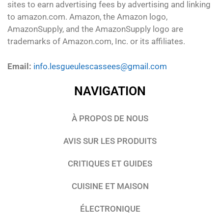
sites to earn advertising fees by advertising and linking
to amazon.com. Amazon, the Amazon logo,
AmazonSupply, and the AmazonSupply logo are
trademarks of Amazon.com, Inc. or its affiliates.
Email:
info.lesgueulescassees@gmail.com
NAVIGATION
À PROPOS DE NOUS
AVIS SUR LES PRODUITS
CRITIQUES ET GUIDES
CUISINE ET MAISON
ÉLECTRONIQUE