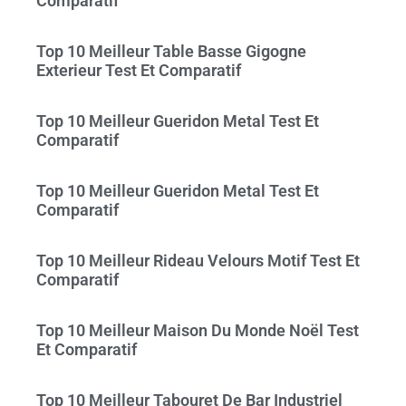
Comparatif
Top 10 Meilleur Table Basse Gigogne
Exterieur Test Et Comparatif
Top 10 Meilleur Gueridon Metal Test Et
Comparatif
Top 10 Meilleur Gueridon Metal Test Et
Comparatif
Top 10 Meilleur Rideau Velours Motif Test Et
Comparatif
Top 10 Meilleur Maison Du Monde Noël Test
Et Comparatif
Top 10 Meilleur Tabouret De Bar Industriel