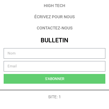
HIGH TECH
ÉCRIVEZ POUR NOUS
CONTACTEZ-NOUS
BULLETIN
S'ABONNER
SITE: 1