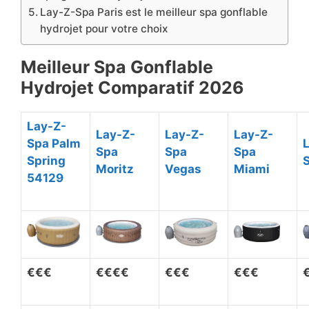
​Lay-Z-Spa Paris est le meilleur spa gonflable
hydrojet pour votre choix
Meilleur Spa Gonflable
Hydrojet Comparatif 2026
Lay-Z-
Lay-Z-
Lay-Z-
Lay-Z-
Spa Palm
Spa
Spa
Spa
Spring
S
Moritz
Vegas
Miami
54129
€
€
€
€€
€€
€€€
€€
€