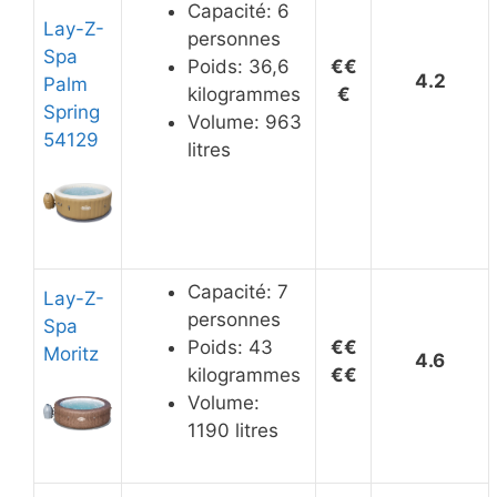
Capacité: 6
Lay-Z-
personnes
Spa
Poids: 36,6
€€
4.2
Palm
kilogrammes
€
Spring
Volume: 963
54129
litres
Capacité: 7
Lay-Z-
personnes
Spa
Poids: 43
€€
Moritz
4.6
kilogrammes
€€
Volume:
1190 litres