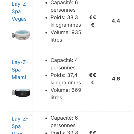
Capacité: 6
Lay-Z-
personnes
Spa
Poids: 38,3
€€
Vegas
4.4
kilogrammes
€
Volume: 935
litres
Capacité: 4
Lay-Z-
personnes
Spa
Poids: 37,4
€€
Miami
4.6
kilogrammes
€
Volume: 669
litres
Capacité: 6
Lay-Z-
personnes
Spa
Poids: 39,8
€
€
Paris