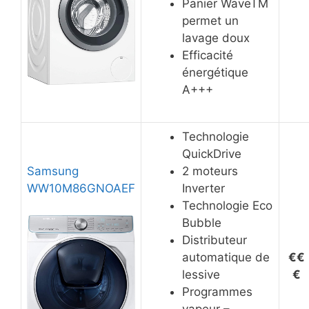
Panier WaveTM
permet un
lavage doux
Efficacité
énergétique
A+++
Technologie
QuickDrive
Samsung
2 moteurs
WW10M86GNOAEF
Inverter
Technologie Eco
Bubble
Distributeur
automatique de
€€
lessive
€
Programmes
vapeur –