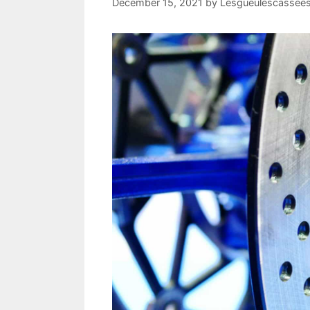
December 15, 2021
by
Lesgueulescassees