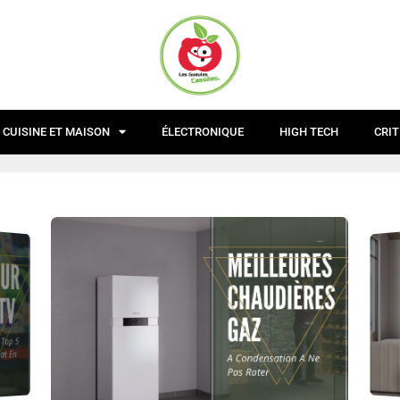
CUISINE ET MAISON
ÉLECTRONIQUE
HIGH TECH
CRIT