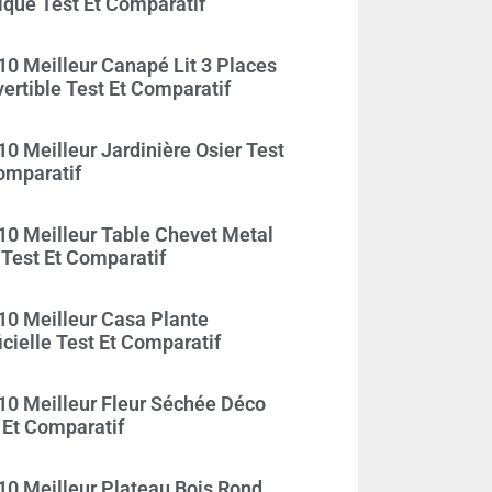
ique Test Et Comparatif
10 Meilleur Canapé Lit 3 Places
ertible Test Et Comparatif
10 Meilleur Jardinière Osier Test
omparatif
10 Meilleur Table Chevet Metal
 Test Et Comparatif
10 Meilleur Casa Plante
ficielle Test Et Comparatif
10 Meilleur Fleur Séchée Déco
 Et Comparatif
10 Meilleur Plateau Bois Rond