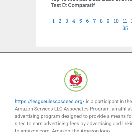
Test Et Comparatif
1
2
3
4
5
6
7
8
9
10
11
35
https://lesgueulescassees.org/
is a participant in the
Amazon Services LLC Associates Program, an affilia
advertising program designed to provide a means fo
sites to earn advertising fees by advertising and link
to amazon.com. Amazon, the Amazon logo,