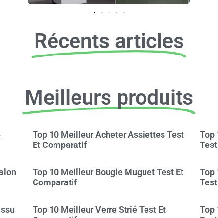
Récents articles
Meilleurs produits
e
Top 10 Meilleur Acheter Assiettes Test
Top 
Et Comparatif
Test
alon
Top 10 Meilleur Bougie Muguet Test Et
Top 
Comparatif
Test
issu
Top 10 Meilleur Verre Strié Test Et
Top 