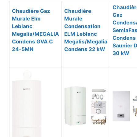
Chaudièr
Chaudière Gaz
Chaudière
Gaz
Murale Elm
Murale
Condensa
Leblanc
Condensation
SemiaFas
Megalis/MEGALIA
ELM Leblanc
Condens
Condens GVA C
Megalis/Megalia
Saunier 
24-5MN
Condens 22 kW
30 kW