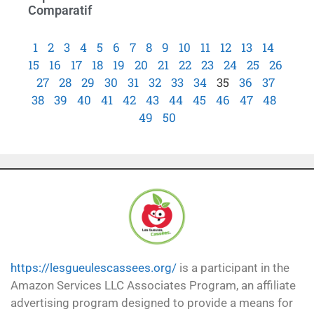
Comparatif
1
2
3
4
5
6
7
8
9
10
11
12
13
14
15
16
17
18
19
20
21
22
23
24
25
26
27
28
29
30
31
32
33
34
35
36
37
38
39
40
41
42
43
44
45
46
47
48
49
50
https://lesgueulescassees.org/
is a participant in the
Amazon Services LLC Associates Program, an affiliate
advertising program designed to provide a means for