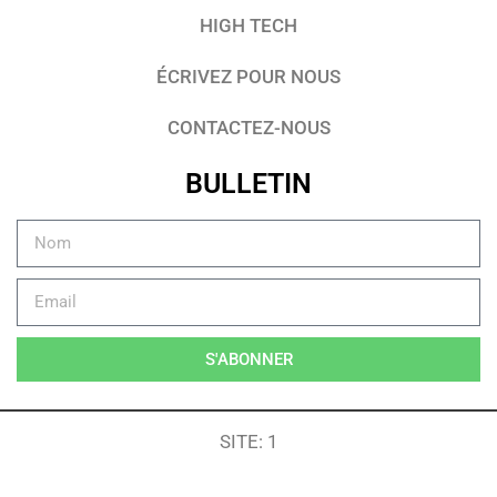
HIGH TECH
ÉCRIVEZ POUR NOUS
CONTACTEZ-NOUS
BULLETIN
S'ABONNER
SITE: 1