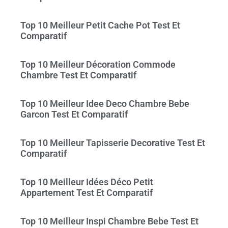
Top 10 Meilleur Petit Cache Pot Test Et
Comparatif
Top 10 Meilleur Décoration Commode
Chambre Test Et Comparatif
Top 10 Meilleur Idee Deco Chambre Bebe
Garcon Test Et Comparatif
Top 10 Meilleur Tapisserie Decorative Test Et
Comparatif
Top 10 Meilleur Idées Déco Petit
Appartement Test Et Comparatif
Top 10 Meilleur Inspi Chambre Bebe Test Et