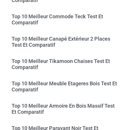
Comparatif
Top 10 Meilleur Commode Teck Test Et
Comparatif
Top 10 Meilleur Canapé Extérieur 2 Places
Test Et Comparatif
Top 10 Meilleur Tikamoon Chaises Test Et
Comparatif
Top 10 Meilleur Meuble Etageres Bois Test Et
Comparatif
Top 10 Meilleur Armoire En Bois Massif Test
Et Comparatif
Top 10 Meilleur Paravant Noir Test Et