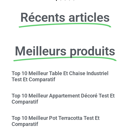
Récents articles
Meilleurs produits
Top 10 Meilleur Table Et Chaise Industriel
Test Et Comparatif
Top 10 Meilleur Appartement Décoré Test Et
Comparatif
Top 10 Meilleur Pot Terracotta Test Et
Comparatif