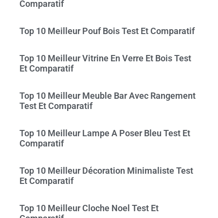
Comparatif
Top 10 Meilleur Pouf Bois Test Et Comparatif
Top 10 Meilleur Vitrine En Verre Et Bois Test
Et Comparatif
Top 10 Meilleur Meuble Bar Avec Rangement
Test Et Comparatif
Top 10 Meilleur Lampe A Poser Bleu Test Et
Comparatif
Top 10 Meilleur Décoration Minimaliste Test
Et Comparatif
Top 10 Meilleur Cloche Noel Test Et