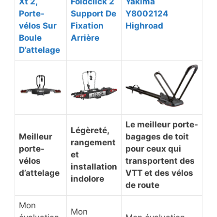
Xt 2,
Foldclick 2
​Yakima
Porte-
Support De
Y8002124
vélos Sur
Fixation
Highroad
Boule
Arrière
D’attelage
​Le meilleur porte-
​Légèreté,
​Meilleur
bagages de toit
rangement
porte-
pour ceux qui
et
vélos
transportent des
installation
d’attelage
VTT et des vélos
indolore
de route
Mon
Mon