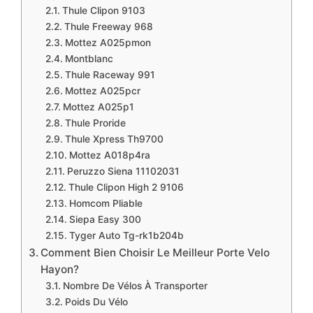
​Thule Clipon 9103​
​Thule Freeway 968
​Mottez A025pmon
​Montblanc
​​Thule Raceway 991
​Mottez A025pcr
Mottez A025p1
​Thule Proride
​​Thule Xpress Th9700
​Mottez A018p4ra
​Peruzzo Siena 11102031
​​Thule Clipon High 2 9106
​Homcom Pliable
​Siepa Easy 300
​Tyger Auto Tg-rk1b204b
Comment Bien Choisir Le Meilleur Porte Velo
Hayon?
Nombre De Vélos À Transporter
Poids Du Vélo