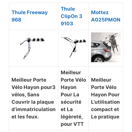
Thule
Thule Freeway
Mottez
ClipOn 3
968
A025PMON
9103
Meilleur
Meilleur Porte
Porte Vélo
Meilleur
Vélo Hayon pour3
Hayon
Porte Vélo
vélos, Sans
Pour La
Hayon Pour
Couvrir la plaque
sécurité
L’utilisation
d’immatriculation
et La
compact et
et les feux.
légèreté,
Le pratique
pour VTT