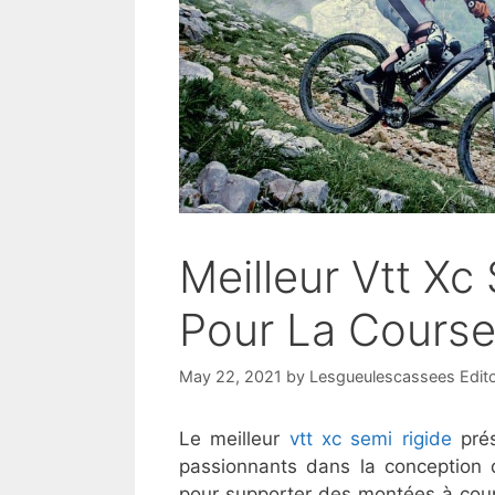
Meilleur Vtt Xc
Pour La Course
May 22, 2021
by
Lesgueulescassees Edit
Le meilleur
vtt xc semi rigide
prés
passionnants dans la conception d
pour supporter des montées à coup