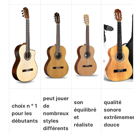
peut jouer
son
qualité
choix n ° 1
de
équilibré
sonore
pour les
nombreux
et
extrêmeme
débutants
styles
réaliste
douce
différents