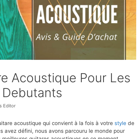
are Acoustique Pour Les
 Debutants
 Editor
itare acoustique qui convient à la fois à votre
style
de
ous avez défini, nous avons parcouru le monde pour
s meilleures guitares acoustiques en ce moment.