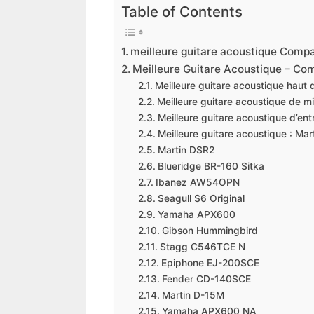
Table of Contents
meilleure guitare acoustique Compa
Meilleure Guitare Acoustique – Com
Meilleure guitare acoustique haut
Meilleure guitare acoustique de 
Meilleure guitare acoustique d’e
Meilleure guitare acoustique : Mar
Martin DSR2
Blueridge BR-160 Sitka
Ibanez AW54OPN
Seagull S6 Original
Yamaha APX600
Gibson Hummingbird
Stagg C546TCE N
Epiphone EJ-200SCE
Fender CD-140SCE
Martin D-15M
Yamaha APX600 NA