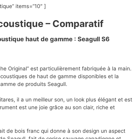
ique” items=”10″ ]
Acoustique – Comparatif
coustique haut de gamme : Seagull S6
he Original” est particulièrement fabriquée à la main.
 acoustiques de haut de gamme disponibles et la
 gamme de produits Seagull.
ares, il a un meilleur son, un look plus élégant et est
trument est une joie grâce au son clair, riche et
fait de bois franc qui donne à son design un aspect
 de Seagull, fait de cerise sauvage canadienne et