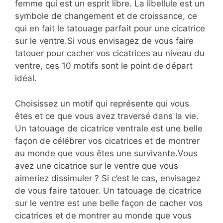
femme qui est un esprit libre. La libellule est un
symbole de changement et de croissance, ce
qui en fait le tatouage parfait pour une cicatrice
sur le ventre.Si vous envisagez de vous faire
tatouer pour cacher vos cicatrices au niveau du
ventre, ces 10 motifs sont le point de départ
idéal.
Choisissez un motif qui représente qui vous
êtes et ce que vous avez traversé dans la vie.
Un tatouage de cicatrice ventrale est une belle
façon de célébrer vos cicatrices et de montrer
au monde que vous êtes une survivante.Vous
avez une cicatrice sur le ventre que vous
aimeriez dissimuler ? Si c’est le cas, envisagez
de vous faire tatouer. Un tatouage de cicatrice
sur le ventre est une belle façon de cacher vos
cicatrices et de montrer au monde que vous