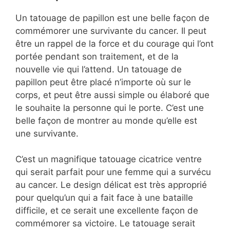
Un tatouage de papillon est une belle façon de
commémorer une survivante du cancer. Il peut
être un rappel de la force et du courage qui l’ont
portée pendant son traitement, et de la
nouvelle vie qui l’attend. Un tatouage de
papillon peut être placé n’importe où sur le
corps, et peut être aussi simple ou élaboré que
le souhaite la personne qui le porte. C’est une
belle façon de montrer au monde qu’elle est
une survivante.
C’est un magnifique tatouage cicatrice ventre
qui serait parfait pour une femme qui a survécu
au cancer. Le design délicat est très approprié
pour quelqu’un qui a fait face à une bataille
difficile, et ce serait une excellente façon de
commémorer sa victoire. Le tatouage serait