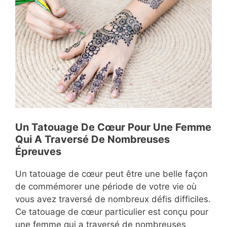
Un Tatouage De Cœur Pour Une Femme
Qui A Traversé De Nombreuses
Épreuves
Un tatouage de cœur peut être une belle façon
de commémorer une période de votre vie où
vous avez traversé de nombreux défis difficiles.
Ce tatouage de cœur particulier est conçu pour
une femme qui a traversé de nombreuses