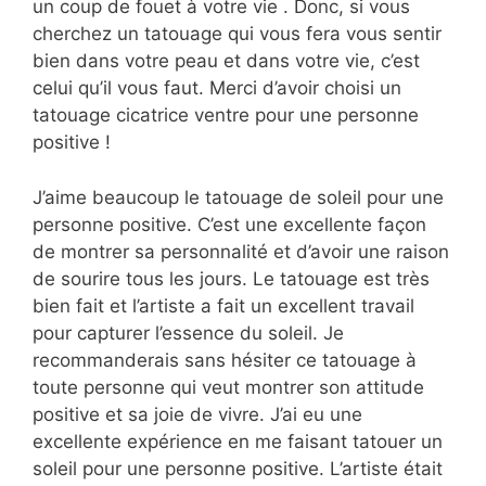
un coup de fouet à votre vie . Donc, si vous
cherchez un tatouage qui vous fera vous sentir
bien dans votre peau et dans votre vie, c’est
celui qu’il vous faut. Merci d’avoir choisi un
tatouage cicatrice ventre pour une personne
positive !
J’aime beaucoup le tatouage de soleil pour une
personne positive. C’est une excellente façon
de montrer sa personnalité et d’avoir une raison
de sourire tous les jours. Le tatouage est très
bien fait et l’artiste a fait un excellent travail
pour capturer l’essence du soleil. Je
recommanderais sans hésiter ce tatouage à
toute personne qui veut montrer son attitude
positive et sa joie de vivre. J’ai eu une
excellente expérience en me faisant tatouer un
soleil pour une personne positive. L’artiste était