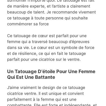
surmonter n’importe quoi. Le tatouage est fait
de manière experte, et l’artiste a clairement
beaucoup de talent. Je recommande vivement
ce tatouage à toute personne qui souhaite
commémorer sa force
Ce tatouage de cœur est parfait pour une
femme qui a traversé beaucoup d’épreuves
dans sa vie. Le cœur est un symbole de force
et de résilience, ce qui en fait le tatouage
parfait pour une cicatrice sur le ventre.
Un Tatouage D’étoile Pour Une Femme
Qui Est Une Battante
J’aime vraiment le design de ce tatouage
cicatrice ventre. Il est unique et convient
parfaitement à la femme qui est une
combattante. Elle est forte et indépendante, et