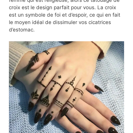
femme qui est religieuse, alors ce tatouage de
croix est le design parfait pour vous. La croix
est un symbole de foi et d’espoir, ce qui en fait
le moyen idéal de dissimuler vos cicatrices
d’estomac.