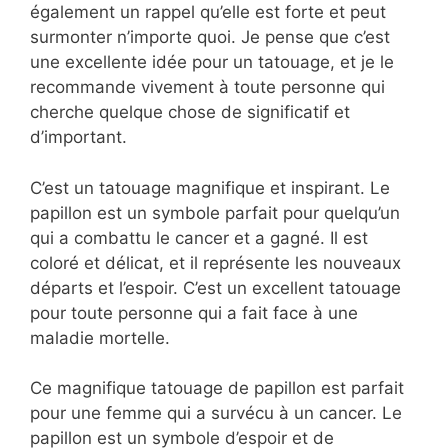
également un rappel qu’elle est forte et peut
surmonter n’importe quoi. Je pense que c’est
une excellente idée pour un tatouage, et je le
recommande vivement à toute personne qui
cherche quelque chose de significatif et
d’important.
C’est un tatouage magnifique et inspirant. Le
papillon est un symbole parfait pour quelqu’un
qui a combattu le cancer et a gagné. Il est
coloré et délicat, et il représente les nouveaux
départs et l’espoir. C’est un excellent tatouage
pour toute personne qui a fait face à une
maladie mortelle.
Ce magnifique tatouage de papillon est parfait
pour une femme qui a survécu à un cancer. Le
papillon est un symbole d’espoir et de