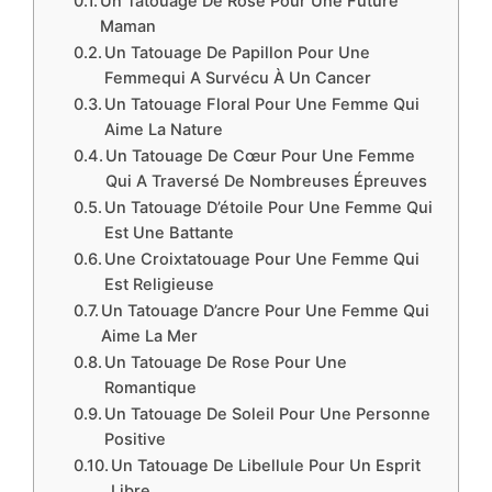
Un Tatouage De Rose Pour Une Future
Maman
Un Tatouage De Papillon Pour Une
Femmequi A Survécu À Un Cancer
Un Tatouage Floral Pour Une Femme Qui
Aime La Nature
Un Tatouage De Cœur Pour Une Femme
Qui A Traversé De Nombreuses Épreuves
Un Tatouage D’étoile Pour Une Femme Qui
Est Une Battante
Une Croixtatouage Pour Une Femme Qui
Est Religieuse
Un Tatouage D’ancre Pour Une Femme Qui
Aime La Mer
Un Tatouage De Rose Pour Une
Romantique
Un Tatouage De Soleil Pour Une Personne
Positive
Un Tatouage De Libellule Pour Un Esprit
Libre