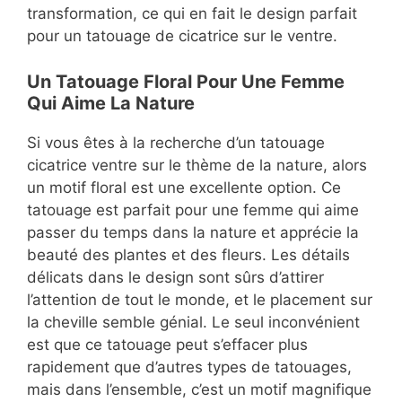
transformation, ce qui en fait le design parfait
pour un tatouage de cicatrice sur le ventre.
Un Tatouage Floral Pour Une Femme
Qui Aime La Nature
Si vous êtes à la recherche d’un tatouage
cicatrice ventre sur le thème de la nature, alors
un motif floral est une excellente option. Ce
tatouage est parfait pour une femme qui aime
passer du temps dans la nature et apprécie la
beauté des plantes et des fleurs. Les détails
délicats dans le design sont sûrs d’attirer
l’attention de tout le monde, et le placement sur
la cheville semble génial. Le seul inconvénient
est que ce tatouage peut s’effacer plus
rapidement que d’autres types de tatouages,
mais dans l’ensemble, c’est un motif magnifique