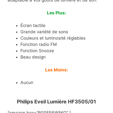
adaptable à vos goûts de lumière et de son.
Les Plus:
Écran tactile
Grande variété de sons
Couleurs et luminosité réglables
Fonction radio FM
Fonction Snooze
Beau design
Les Moins:
Aucun
Philips Eveil Lumière HF3505/01
[amazon box=”B00EE6W5KO” ]