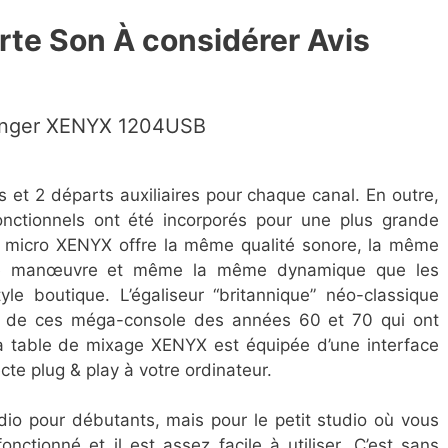
rte Son À considérer Avis
ringer XENYX 1204USB
et 2 départs auxiliaires pour chaque canal. En outre,
ifonctionnels ont été incorporés pour une plus grande
i micro XENYX offre la même qualité sonore, la même
de manœuvre et même la même dynamique que les
e boutique. L’égaliseur “britannique” néo-classique
té de ces méga-console des années 60 et 70 qui ont
La table de mixage XENYX est équipée d’une interface
te plug & play à votre ordinateur.
io pour débutants, mais pour le petit studio où vous
onctionné et il est assez facile à utiliser. C’est sans