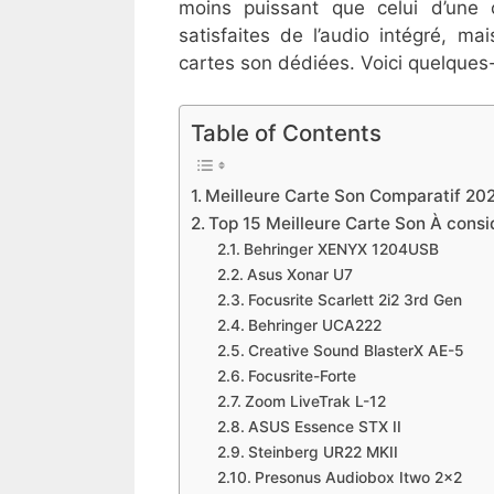
moins puissant que celui d’une
satisfaites de l’audio intégré, m
cartes son dédiées. Voici quelque
Table of Contents
Meilleure Carte Son Comparatif 20
Top 15 Meilleure Carte Son À consi
​Behringer XENYX 1204USB
​Asus Xonar U7
​Focusrite Scarlett 2i2 3rd Gen
​Behringer UCA222
​Creative Sound BlasterX AE-5
​Focusrite-Forte
​Zoom LiveTrak L-12
​ASUS Essence STX II
​Steinberg UR22 MKII
​Presonus Audiobox Itwo 2×2