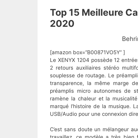
Top 15 Meilleure Ca
2020
​Beh
[amazon box=”B00871VO5Y” ]
Le XENYX 1204 possède 12 entrées 
2 retours auxiliaires stéréo mult
souplesse de routage. Le préampl
transparence, la même marge 
préamplis micro autonomes de styl
ramène la chaleur et la musicali
marqué l’histoire de la musique. 
USB/Audio pour une connexion direc
C’est sans doute un mélangeur aud
travaillez, ce modèle a très bien f