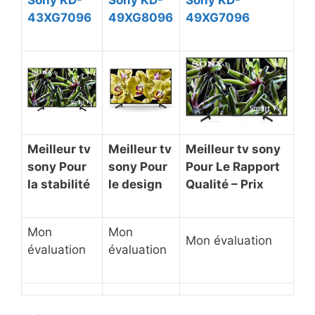
Sony KD-
Sony KD-
Sony KD-
43XG7096
49XG8096
49XG7096
Meilleur tv
Meilleur tv
Meilleur tv sony
sony Pour
sony Pour
Pour Le Rapport
la stabilité
le design
Qualité – Prix
Mon
Mon
Mon évaluation
évaluation
évaluation