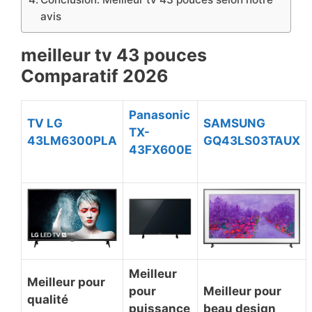
avis
meilleur tv 43 pouces
Comparatif 2026
Panasonic
TV LG
SAMSUNG
TX-
43LM6300PLA
GQ43LS03TAUX
43FX600E
Meilleur
Meilleur pour
pour
Meilleur pour
qualité
puissance
beau design