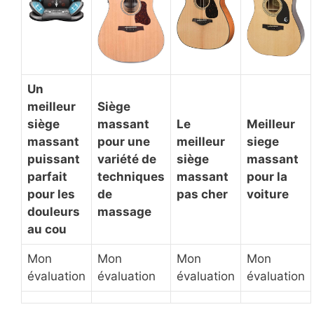
Un
meilleur
Siège
siège
massant
Le
Meilleur
massant
pour une
meilleur
siege
puissant
variété de
siège
massant
parfait
techniques
massant
pour la
pour les
de
pas cher
voiture
douleurs
massage
au cou
Mon
Mon
Mon
Mon
évaluation
évaluation
évaluation
évaluation