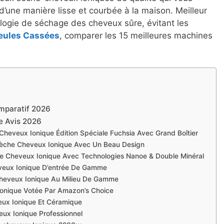
’une manière lisse et courbée à la maison. Meilleur
ogie de séchage des cheveux sûre, évitant les
eules Cassées
, comparer les 15 meilleures machines
mparatif 2026
e Avis 2026
Cheveux Ionique Édition Spéciale Fuchsia Avec Grand Boîtier
ur Sèche Cheveux Ionique Avec Un Beau Design
he Cheveux Ionique Avec Technologies Nanoe & Double Minéral
heveux Ionique D’entrée De Gamme
Cheveux Ionique Au Milieu De Gamme
Ionique Votée Par Amazon’s Choice
eux Ionique Et Céramique
eux Ionique Professionnel