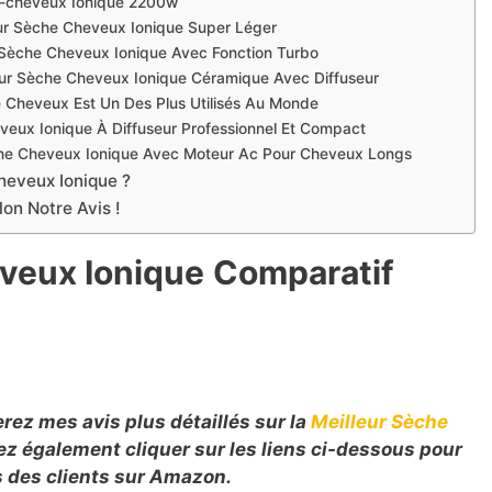
e-cheveux Ionique 2200w
ur Sèche Cheveux Ionique Super Léger
 Sèche Cheveux Ionique Avec Fonction Turbo
eur Sèche Cheveux Ionique Céramique Avec Diffuseur
e Cheveux Est Un Des Plus Utilisés Au Monde
eveux Ionique À Diffuseur Professionnel Et Compact
che Cheveux Ionique Avec Moteur Ac Pour Cheveux Longs
heveux Ionique ?
on Notre Avis !
veux Ionique
Comparatif
erez mes avis plus détaillés sur la
Meilleur Sèche
ez également cliquer sur les liens ci-dessous pour
vis des clients sur Amazon.