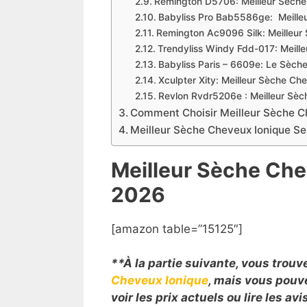
Remington D5706: Meilleur Sèch
Babyliss Pro Bab5586ge: Meille
Remington Ac9096 Silk: Meilleur
Trendyliss Windy Fdd-017: Meill
Babyliss Paris – 6609e: Le Sèch
Xculpter Xity: Meilleur Sèche Ch
Revlon Rvdr5206e : Meilleur Sè
Comment Choisir Meilleur Sèche C
Meilleur Sèche Cheveux Ionique Sel
Meilleur Sèche Che
2026
[amazon table=”15125″]
**À la partie suivante, vous trouv
Cheveux Ionique
, mais vous pouv
voir les prix actuels ou lire les a