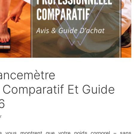
ancemètre
e Comparatif Et Guide
6
r
ne vous montrent que votre poids corporel – sans