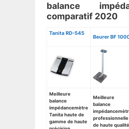
​balance impéda
comparatif 2020
​Tanita RD-545
​Beurer BF 100
​Meilleure
​Meilleure
balance
balance
impédancemètre
impédancemèt
Tanita haute de
professionnelle
gamme de haute
de haute qualit
précision