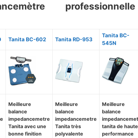
ncemètre professionnelle
​Tanita BC-
0
​Tanita BC-602
​Tanita RD-953
545N
​Meilleure
​Meilleure
​Meilleure
balance
balance
balance
re
impedancemetre
impedancemetre
impedancemet
Tanita avec une
Tanita très
tanita de haute
é
bonne finition
polyvalente
performance