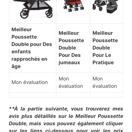
Meilleur
Meilleur
Meilleur
Poussette
Poussette
Poussette
Double pour Des
Double
Double
enfants
Pour Des
Pour Le
rapprochés en
jumeaux
Pratique
âge
Mon
Mon
Mon évaluation
évaluation
évaluation
**À la partie suivante, vous trouverez mes
avis plus détaillés sur le Meilleur Poussette
Double, mais vous pouvez également cliquer
sur les liens ci-dessous pour voir les prix