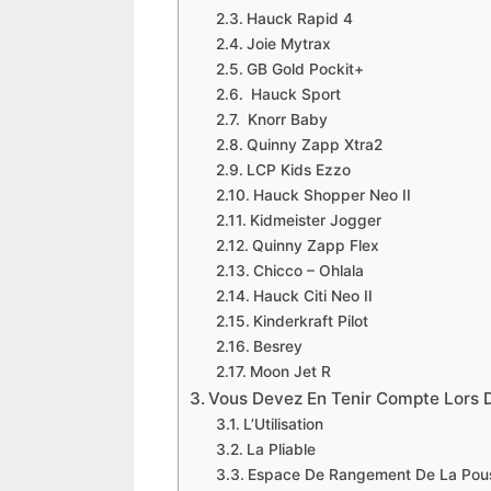
​​Hauck Rapid 4
​​Joie Mytrax
​GB Gold Pockit+
​ Hauck Sport
​​ Knorr Baby
​Quinny Zapp Xtra2
​LCP Kids Ezzo
​Hauck Shopper Neo II
​​Kidmeister Jogger
​​Quinny Zapp Flex
​Chicco – Ohlala
​​Hauck Citi Neo II
​Kinderkraft Pilot
​Besrey
​​Moon Jet R
​Vous Devez En Tenir Compte Lors 
​L’Utilisation
​La Pliable
​Espace De Rangement De La Pou