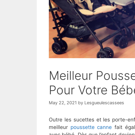
Meilleur Pouss
Pour Votre Béb
May 22, 2021
by
Lesgueulescassees
Outre les sucettes et les porte-e
meilleur
poussette canne
fait éga
avec bébé. Dès que l’enfant devien