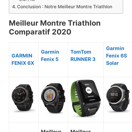
Conclusion : Notre Meilleur Montre Triathlon
Meilleur Montre Triathlon
Comparatif 2020
Garmin
Garmin
TomTom
GARMIN
Fenix 6S
Fenix 5
RUNNER 3
FENIX 6X
Solar
Meilleur
Meilleur