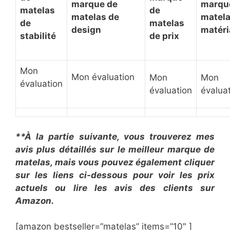
marque de
marqu
matelas
de
matelas de
matela
de
matelas
design
matéri
stabilité
de prix
Mon
Mon évaluation
Mon
Mon
évaluation
évaluation
évalua
**À la partie suivante, vous trouverez mes
avis plus détaillés sur le meilleur marque de
matelas, mais vous pouvez également cliquer
sur les liens ci-dessous pour voir les prix
actuels ou lire les avis des clients sur
Amazon.
[amazon bestseller=”matelas” items=”10″ ]