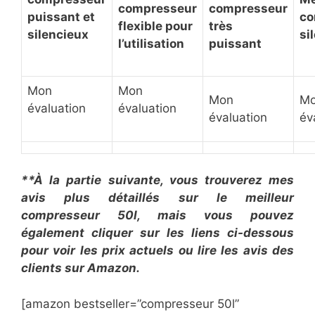
compresseur
compresseur
puissant et
co
flexible pour
très
silencieux
si
l’utilisation
puissant
Mon
Mon
Mon
M
évaluation
évaluation
évaluation
év
**À la partie suivante, vous trouverez mes
avis plus détaillés sur le meilleur
compresseur 50l, mais vous pouvez
également cliquer sur les liens ci-dessous
pour voir les prix actuels ou lire les avis des
clients sur Amazon.
[amazon bestseller=”compresseur 50l”