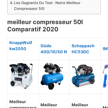
Les Gagnants Du Test : Notre Meilleur
Compresseur 50l
meilleur compresseur 50l
Comparatif 2020
KnappWulf
Güde
Scheppach
kw2050
IM
400/10/50 N
HC53DC
Meilleur
Meilleur
Meilleur
compresseur
Me