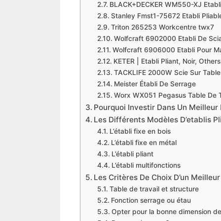
BLACK+DECKER WM550-XJ Etabli
Stanley Fmst1-75672 Etabli Plia
Triton 265253 Workcentre twx7
Wolfcraft 6902000 Etabli De Sc
Wolfcraft 6906000 Etabli Pour M
KETER | Etabli Pliant, Noir, Other
TACKLIFE 2000W Scie Sur Table
Meister Établi De Serrage
Worx WX051 Pegasus Table De Tr
Pourquoi Investir Dans Un Meilleur 
Les Différents Modèles D’etablis Pl
L’établi fixe en bois
L’établi fixe en métal
L’établi pliant
L’établi multifonctions
Les Critères De Choix D’un Meilleur 
Table de travail et structure
Fonction serrage ou étau
Opter pour la bonne dimension de 