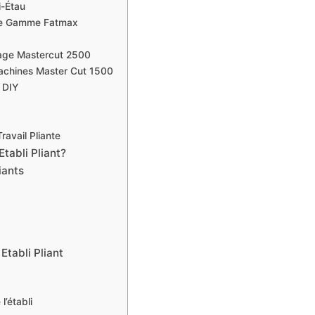
-Étau
ble Gamme Fatmax
iage Mastercut 2500
achines Master Cut 1500
s DIY
avail Pliante
Etabli Pliant?
iants
Etabli Pliant
l’établi