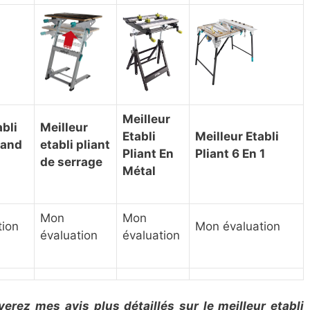
Meilleur
abli
Meilleur
Etabli
Meilleur Etabli
rand
etabli pliant
Pliant En
Pliant 6 En 1
de serrage
Métal
Mon
Mon
tion
Mon évaluation
évaluation
évaluation
verez mes avis plus détaillés sur le meilleur etabli