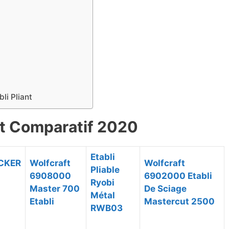
bli Pliant
ant Comparatif 2020
Etabli
CKER
Wolfcraft
Wolfcraft
Pliable
6908000
6902000 Etabli
Ryobi
Master 700
De Sciage
Métal
Etabli
Mastercut 2500
RWB03