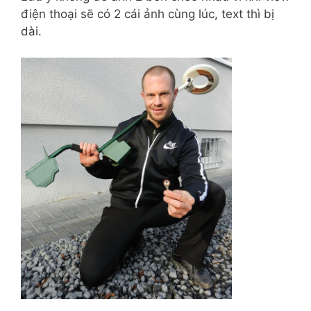
điện thoại sẽ có 2 cái ảnh cùng lúc, text thì bị
dài.