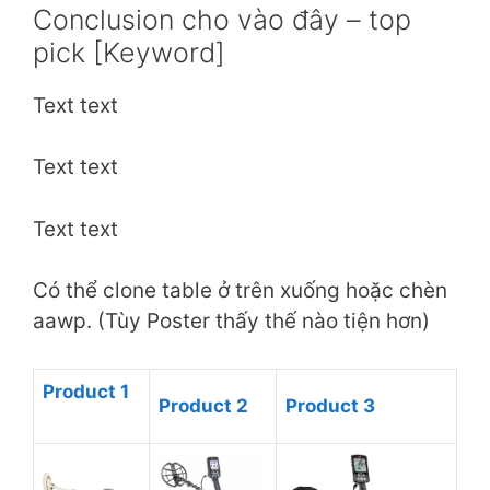
Conclusion cho vào đây – top
pick [Keyword]
Text text
Text text
Text text
Có thể clone table ở trên xuống hoặc chèn
aawp. (Tùy Poster thấy thế nào tiện hơn)
Product 1
Product 2
Product 3