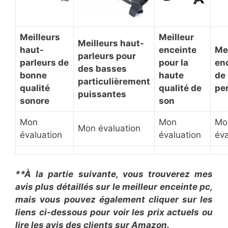
​Meilleurs
​Meilleur
​Meilleurs haut-
haut-
enceinte
​Me
parleurs pour
parleurs de
pour la
en
des basses
bonne
haute
de
particulièrement
qualité
qualité de
pe
puissantes
sonore
son
Mon
Mon
Mo
Mon évaluation
évaluation
évaluation
éva
**À la partie suivante, vous trouverez mes
avis plus détaillés sur le ​meilleur enceinte pc,
mais vous pouvez également cliquer sur les
liens ci-dessous pour voir les prix actuels ou
lire les avis des clients sur Amazon.