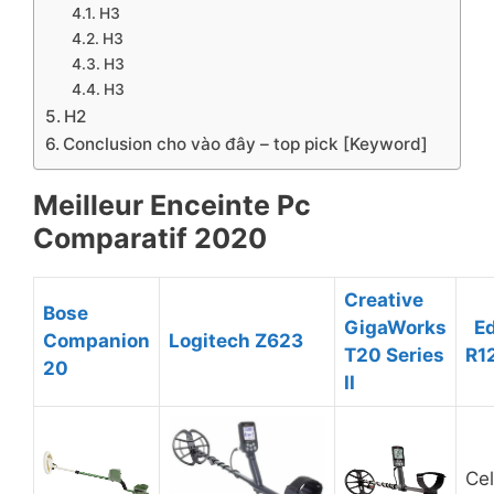
H3
H3
H3
H3
H2
Conclusion cho vào đây – top pick [Keyword]
​Meilleur Enceinte Pc
Comparatif 2020
​Creative
​Bose
GigaWorks
​ ​ 
Companion
​Logitech Z623
T20 Series
R1
20
II
Cel