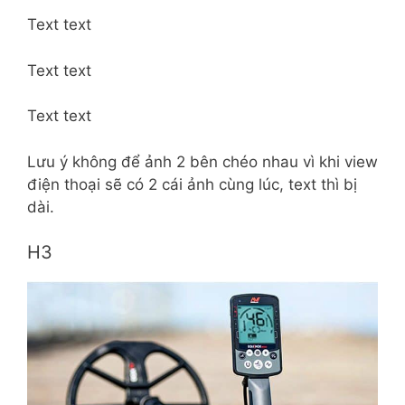
Text text
Text text
Text text
Lưu ý không để ảnh 2 bên chéo nhau vì khi view
điện thoại sẽ có 2 cái ảnh cùng lúc, text thì bị
dài.
H3