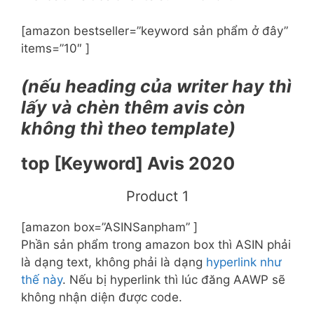
[amazon bestseller=”keyword sản phẩm ở đây”
items=”10″ ]
(nếu heading của writer hay thì
lấy và chèn thêm avis còn
không thì theo template)
top [Keyword] Avis 2020
​Product 1
[amazon box=”ASINSanpham” ]
Phần sản phẩm trong amazon box thì ASIN phải
là dạng text, không phải là dạng
hyperlink như
thế này
. Nếu bị hyperlink thì lúc đăng AAWP sẽ
không nhận diện được code.