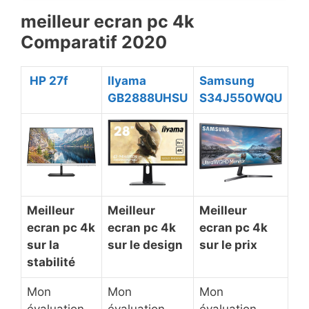
​meilleur ecran pc 4k
Comparatif 2020
​ HP 27f
​IIyama
​Samsung
GB2888UHSU
S34J550WQU
​Meilleur
​Meilleur
​Meilleur
ecran pc 4k
ecran pc 4k
ecran pc 4k
sur la
sur le design
sur le prix
stabilité
Mon
Mon
Mon