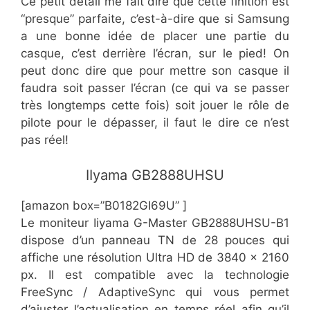
Ce petit détail me fait dire que cette finition est
“presque” parfaite, c’est-à-dire que si Samsung
a une bonne idée de placer une partie du
casque, c’est derrière l’écran, sur le pied! On
peut donc dire que pour mettre son casque il
faudra soit passer l’écran (ce qui va se passer
très longtemps cette fois) soit jouer le rôle de
pilote pour le dépasser, il faut le dire ce n’est
pas réel!
​IIyama GB2888UHSU
[amazon box=”​​B0182GI69U” ]
Le moniteur Iiyama G-Master GB2888UHSU-B1
dispose d’un panneau TN de 28 pouces qui
affiche une résolution Ultra HD de 3840 x 2160
px. Il est compatible avec la technologie
FreeSync / AdaptiveSync qui vous permet
d’ajuster l’actualisation en temps réel afin qu’il