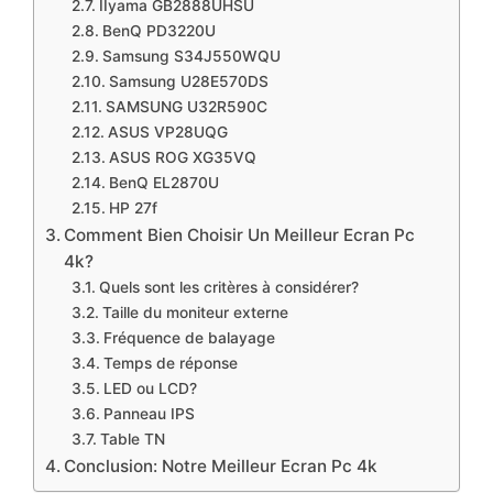
​IIyama GB2888UHSU
​​BenQ PD3220U
​​Samsung S34J550WQU
​​Samsung U28E570DS
​​SAMSUNG U32R590C
​ASUS VP28UQG
​ASUS ROG XG35VQ
​BenQ EL2870U
​HP 27f
​Comment Bien Choisir Un Meilleur Ecran Pc
4k?
​Quels sont les critères à considérer?
​Taille du moniteur externe
​Fréquence de balayage
​Temps de réponse
LED ou LCD?
Panneau IPS
​Table TN
​Conclusion: Notre Meilleur Ecran Pc 4k