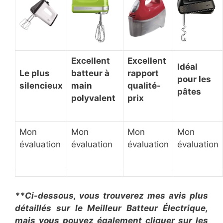
Excellent
Excellent
Idéal
Le plus
batteur à
rapport
pour les
silencieux
main
qualité-
pâtes
polyvalent
prix
Mon
Mon
Mon
Mon
évaluation
évaluation
évaluation
évaluation
**Ci-dessous, vous trouverez mes avis plus
détaillés sur le Meilleur Batteur Électrique,
mais vous pouvez également cliquer sur les