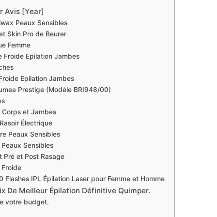
r Avis [Year]
lwax Peaux Sensibles
vet Skin Pro de Beurer
ique Femme
e Froide Epilation Jambes
ches
Froide Epilation Jambes
s Lumea Prestige (Modèle BRI948/00)
ps
e Corps et Jambes
Rasoir Électrique
re Peaux Sensibles
– Peaux Sensibles
et Pré et Post Rasage
 Froide
00 Flashes IPL Épilation Laser pour Femme et Homme
 De Meilleur Épilation Définitive Quimper.
e votre budget.