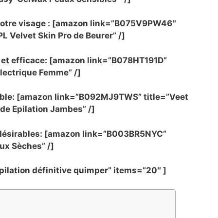
 votre visage : [amazon link=”B075V9PW46″
PL Velvet Skin Pro de Beurer” /]
e et efficace: [amazon link=”B078HT191D”
 Électrique Femme” /]
cable: [amazon link=”B092MJ9TWS” title=”Veet
de Epilation Jambes” /]
 indésirables: [amazon link=”B003BR5NYC”
aux Sèches” /]
pilation définitive quimper” items=”20″ ]