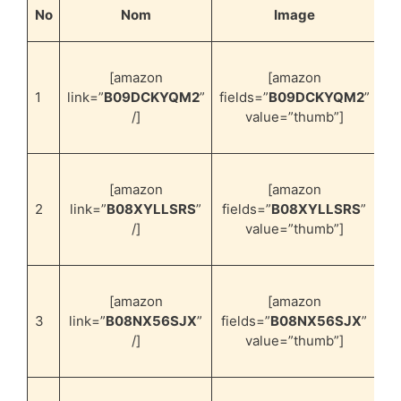
No
Nom
Image
[amazon
[amazon
co
1
link=”
B09DCKYQM2
”
fields=”
B09DCKYQM2
”
é
/]
value=”thumb”]
ha
[amazon
[amazon
co
2
link=”
B08XYLLSRS
”
fields=”
B08XYLLSRS
”
é
/]
value=”thumb”]
po
[amazon
[amazon
co
3
link=”
B08NX56SJX
”
fields=”
B08NX56SJX
”
é
/]
value=”thumb”]
s