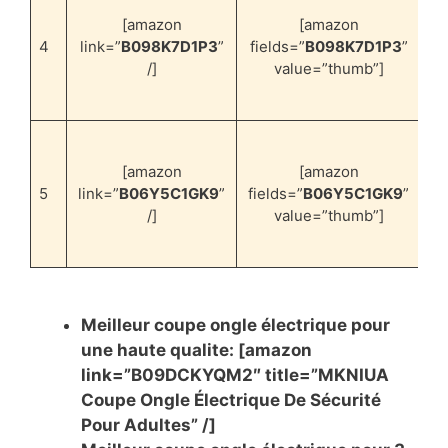
co
[amazon
[amazon
é
4
link=”
B098K7D1P3
”
fields=”
B098K7D1P3
”
/]
value=”thumb”]
re
co
[amazon
[amazon
é
5
link=”
B06Y5C1GK9
”
fields=”
B06Y5C1GK9
”
/]
value=”thumb”]
Meilleur coupe ongle électrique pour
une haute qualite: [amazon
link=”B09DCKYQM2″ title=”MKNIUA
Coupe Ongle Électrique De Sécurité
Pour Adultes” /]