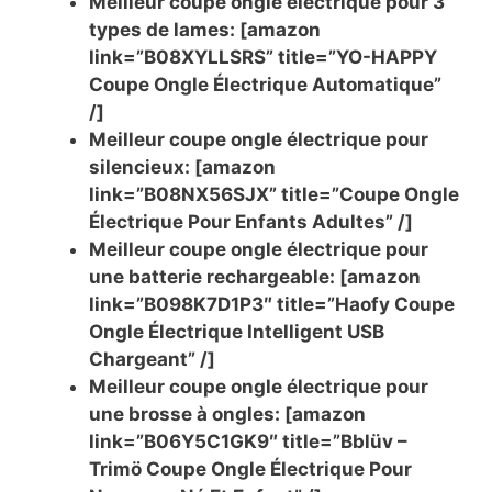
Meilleur coupe ongle électrique pour 3
types de lames: [amazon
link=”B08XYLLSRS” title=”YO-HAPPY
Coupe Ongle Électrique Automatique”
/]
Meilleur coupe ongle électrique pour
silencieux: [amazon
link=”B08NX56SJX” title=”Coupe Ongle
Électrique Pour Enfants Adultes” /]
Meilleur coupe ongle électrique pour
une batterie rechargeable: [amazon
link=”B098K7D1P3″ title=”Haofy Coupe
Ongle Électrique Intelligent USB
Chargeant” /]
Meilleur coupe ongle électrique pour
une brosse à ongles: [amazon
link=”B06Y5C1GK9″ title=”Bblüv –
Trimö Coupe Ongle Électrique Pour