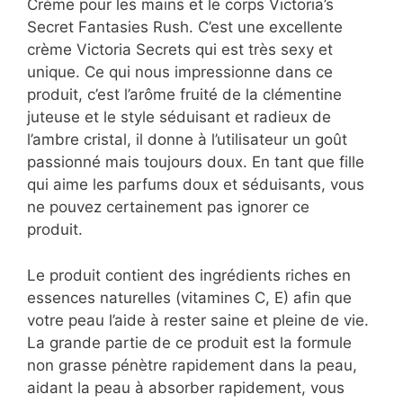
Crème pour les mains et le corps Victoria’s
Secret Fantasies Rush. C’est une excellente
crème Victoria Secrets qui est très sexy et
unique. Ce qui nous impressionne dans ce
produit, c’est l’arôme fruité de la clémentine
juteuse et le style séduisant et radieux de
l’ambre cristal, il donne à l’utilisateur un goût
passionné mais toujours doux. En tant que fille
qui aime les parfums doux et séduisants, vous
ne pouvez certainement pas ignorer ce
produit.
Le produit contient des ingrédients riches en
essences naturelles (vitamines C, E) afin que
votre peau l’aide à rester saine et pleine de vie.
La grande partie de ce produit est la formule
non grasse pénètre rapidement dans la peau,
aidant la peau à absorber rapidement, vous