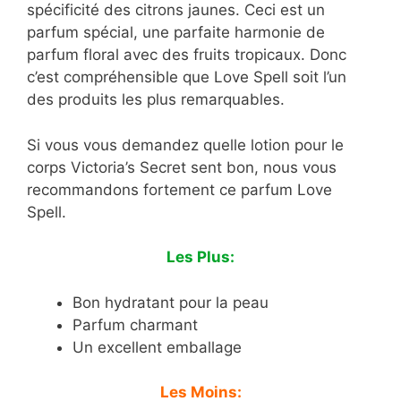
spécificité des citrons jaunes. Ceci est un
parfum spécial, une parfaite harmonie de
parfum floral avec des fruits tropicaux. Donc
c’est compréhensible que Love Spell soit l’un
des produits les plus remarquables.
Si vous vous demandez quelle lotion pour le
corps Victoria’s Secret sent bon, nous vous
recommandons fortement ce parfum Love
Spell.
Les Plus:
Bon hydratant pour la peau
Parfum charmant
Un excellent emballage
Les Moins: