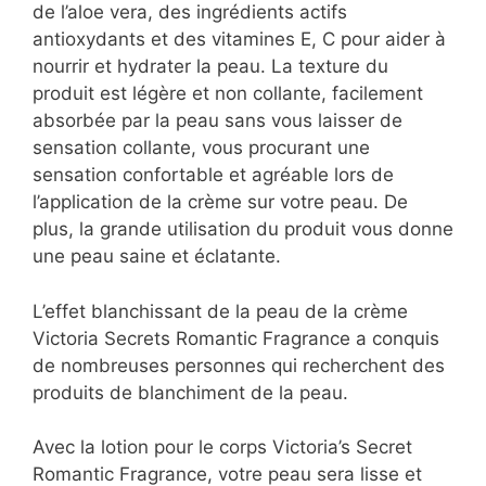
de l’aloe vera, des ingrédients actifs
antioxydants et des vitamines E, C pour aider à
nourrir et hydrater la peau. La texture du
produit est légère et non collante, facilement
absorbée par la peau sans vous laisser de
sensation collante, vous procurant une
sensation confortable et agréable lors de
l’application de la crème sur votre peau. De
plus, la grande utilisation du produit vous donne
une peau saine et éclatante.
L’effet blanchissant de la peau de la crème
Victoria Secrets Romantic Fragrance a conquis
de nombreuses personnes qui recherchent des
produits de blanchiment de la peau.
Avec la lotion pour le corps Victoria’s Secret
Romantic Fragrance, votre peau sera lisse et