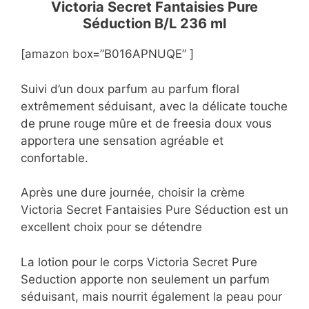
Victoria Secret Fantaisies Pure
Séduction B/L 236 ml
[amazon box=”B016APNUQE” ]
Suivi d’un doux parfum au parfum floral
extrêmement séduisant, avec la délicate touche
de prune rouge mûre et de freesia doux vous
apportera une sensation agréable et
confortable.
Après une dure journée, choisir la crème
Victoria Secret Fantaisies Pure Séduction est un
excellent choix pour se détendre
La lotion pour le corps Victoria Secret Pure
Seduction apporte non seulement un parfum
séduisant, mais nourrit également la peau pour