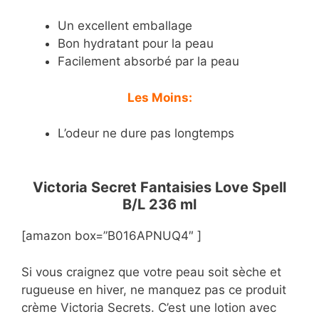
Un excellent emballage
Bon hydratant pour la peau
Facilement absorbé par la peau
Les Moins:
L’odeur ne dure pas longtemps
Victoria Secret Fantaisies Love Spell
B/L 236 ml
[amazon box=”B016APNUQ4″ ]
Si vous craignez que votre peau soit sèche et
rugueuse en hiver, ne manquez pas ce produit
crème Victoria Secrets. C’est une lotion avec