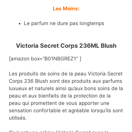
Les Moins:
Le parfum ne dure pas longtemps
Victoria Secret Corps 236ML Blush
[amazon box=”B01NBGREZ1″ ]
Les produits de soins de la peau Victoria Secret
Corps 236 Blush sont des produits aux parfums
luxueux et naturels ainsi qu’aux bons soins de la
peau et aux bienfaits de la protection de la
peau qui promettent de vous apporter une
sensation confortable et agréable lorsqu’ils sont
utilisés.