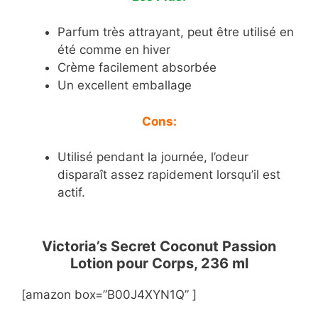
Parfum très attrayant, peut être utilisé en
été comme en hiver
Crème facilement absorbée
Un excellent emballage
Cons:
Utilisé pendant la journée, l’odeur
disparaît assez rapidement lorsqu’il est
actif.
Victoria’s Secret Coconut Passion
Lotion pour Corps, 236 ml
[amazon box=”B00J4XYN1Q” ]