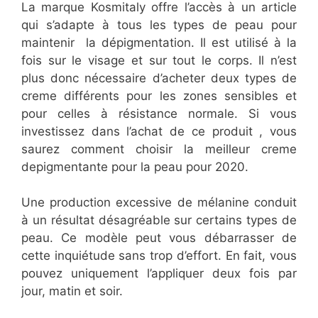
La marque Kosmitaly offre l’accès à un article
qui s’adapte à tous les types de peau pour
maintenir la dépigmentation. Il est utilisé à la
fois sur le visage et sur tout le corps. Il n’est
plus donc nécessaire d’acheter deux types de
creme différents pour les zones sensibles et
pour celles à résistance normale. Si vous
investissez dans l’achat de ce produit , vous
saurez comment choisir la meilleur creme
depigmentante pour la peau pour 2020.
Une production excessive de mélanine conduit
à un résultat désagréable sur certains types de
peau. Ce modèle peut vous débarrasser de
cette inquiétude sans trop d’effort. En fait, vous
pouvez uniquement l’appliquer deux fois par
jour, matin et soir.