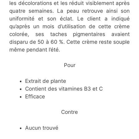
les décolorations et les réduit visiblement après
quatre semaines. La peau retrouve ainsi son
uniformité et son éclat. Le client a indiqué
qu’après un mois d’utilisation de cette crème
colorée, ses taches pigmentaires avaient
disparu de 50 à 60 %. Cette crème reste souple
même pendant l’été.
Pour
Extrait de plante
Contient des vitamines B3 et C
Efficace
Contre
Aucun trouvé