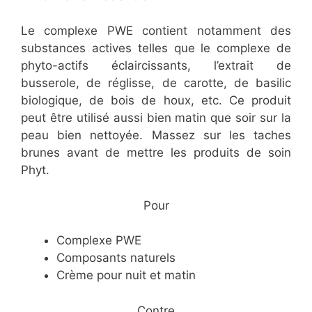
Le complexe PWE contient notamment des
substances actives telles que le complexe de
phyto-actifs éclaircissants, l’extrait de
busserole, de réglisse, de carotte, de basilic
biologique, de bois de houx, etc. Ce produit
peut être utilisé aussi bien matin que soir sur la
peau bien nettoyée. Massez sur les taches
brunes avant de mettre les produits de soin
Phyt.
Pour
Complexe PWE
Composants naturels
Crème pour nuit et matin
Contre