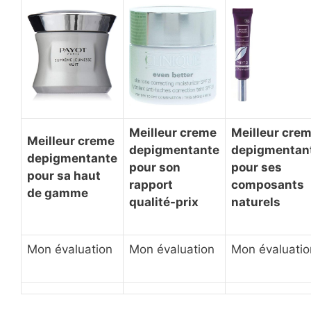
Meilleur creme
Meilleur cre
Meilleur creme
depigmentante
depigmentan
depigmentante
pour son
pour ses
pour sa haut
rapport
composants
de gamme
qualité-prix
naturels
Mon évaluation
Mon évaluation
Mon évaluatio