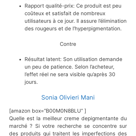
Rapport qualité-prix: Ce produit est peu
coûteux et satisfait de nombreux
utilisateurs à ce jour. Il assure l’élimination
des rougeurs et de l’hyperpigmentation.
Contre
Résultat latent: Son utilisation demande
un peu de patience. Selon l’acheteur,
l’effet réel ne sera visible qu’après 30
jours.
Sonia Olivieri Mani
[amazon box=”B00M0N8BLU” ]
Quelle est la meilleur creme depigmentante du
marché ? Si votre recherche se concentre sur
des produits qui traitent les imperfections des