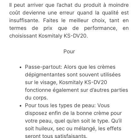
Il peut arriver que l’achat du produit à moindre
coût devienne une erreur quand la qualité est
insuffisante. Faites le meilleur choix, tant en
termes de prix que de performance, en
choisissant Kosmitaly KS-DV20.
Pour
Passe-partout: Alors que les crèmes
dépigmentantes sont souvent utilisées
sur le visage, Kosmitaly KS-DV20
fonctionne également sur d’autres parties
du corps.
Pour tous les types de peau: Vous
disposez enfin de la bonne crème pour
votre peau, quel qu’en soit le type. Qu’il
soit huileux, sec ou mélangé, les effets
seront tous satisfaisants.