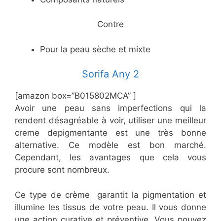
Contre
Pour la peau sèche et mixte
Sorifa Any 2
[amazon box=”B015802MCA” ]
Avoir une peau sans imperfections qui la
rendent désagréable à voir, utiliser une meilleur
creme depigmentante est une très bonne
alternative. Ce modèle est bon marché.
Cependant, les avantages que cela vous
procure sont nombreux.
Ce type de crème garantit la pigmentation et
illumine les tissus de votre peau. Il vous donne
une action curative et préventive. Vous pouvez