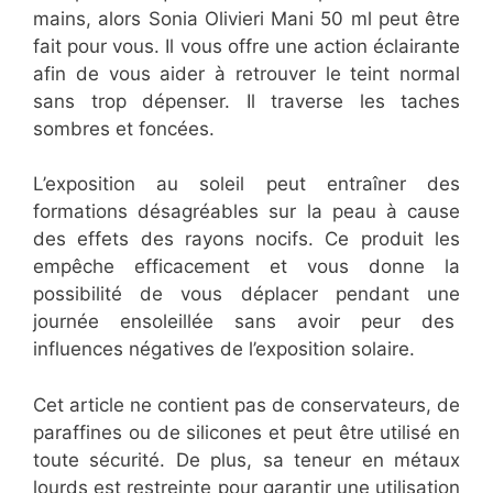
mains, alors Sonia Olivieri Mani 50 ml peut être
fait pour vous. Il vous offre une action éclairante
afin de vous aider à retrouver le teint normal
sans trop dépenser. Il traverse les taches
sombres et foncées.
L’exposition au soleil peut entraîner des
formations désagréables sur la peau à cause
des effets des rayons nocifs. Ce produit les
empêche efficacement et vous donne la
possibilité de vous déplacer pendant une
journée ensoleillée sans avoir peur des
influences négatives de l’exposition solaire.
Cet article ne contient pas de conservateurs, de
paraffines ou de silicones et peut être utilisé en
toute sécurité. De plus, sa teneur en métaux
lourds est restreinte pour garantir une utilisation