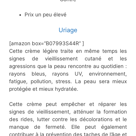
Prix un peu élevé
Uriage
[amazon box=”B07993S44R” ]
Cette crème légère traite en même temps les
signes de vieillissement cutané et les
agressions que la peau rencontre au quotidien :
rayons bleus, rayons UV, environnement,
fatigue, pollution, stress. La peau sera mieux
protégée et mieux hydratée.
Cette crème peut empêcher et réparer les
signes de vieillissement, atténuer la formation
des rides, lutter contre les décolorations et le
manque de fermeté. Elle peut également
contribuer à la prévention des taches de l’âge et