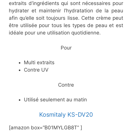
extraits d’ingrédients qui sont nécessaires pour
hydrater et maintenir l’hydratation de la peau
afin qu’elle soit toujours lisse. Cette crème peut
être utilisée pour tous les types de peau et est
idéale pour une utilisation quotidienne.
Pour
Multi extraits
Contre UV
Contre
Utilisé seulement au matin
Kosmitaly KS-DV20
[amazon box=”B01MYLGB8T” ]