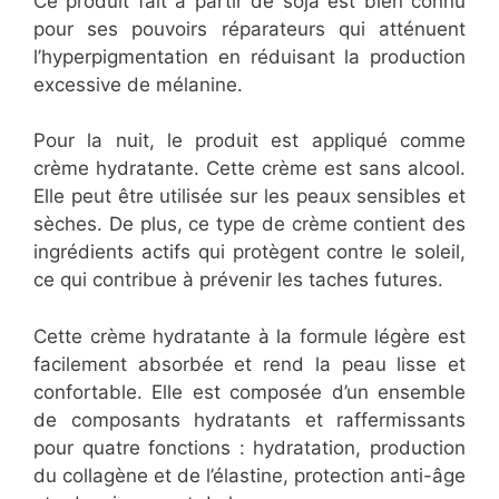
Ce produit fait à partir de soja est bien connu
pour ses pouvoirs réparateurs qui atténuent
l’hyperpigmentation en réduisant la production
excessive de mélanine.
Pour la nuit, le produit est appliqué comme
crème hydratante. Cette crème est sans alcool.
Elle peut être utilisée sur les peaux sensibles et
sèches. De plus, ce type de crème contient des
ingrédients actifs qui protègent contre le soleil,
ce qui contribue à prévenir les taches futures.
Cette crème hydratante à la formule légère est
facilement absorbée et rend la peau lisse et
confortable. Elle est composée d’un ensemble
de composants hydratants et raffermissants
pour quatre fonctions : hydratation, production
du collagène et de l’élastine, protection anti-âge