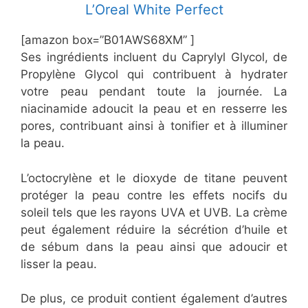
L’Oreal White Perfect
[amazon box=”B01AWS68XM” ]
Ses ingrédients incluent du Caprylyl Glycol, de
Propylène Glycol qui contribuent à hydrater
votre peau pendant toute la journée. La
niacinamide adoucit la peau et en resserre les
pores, contribuant ainsi à tonifier et à illuminer
la peau.
L’octocrylène et le dioxyde de titane peuvent
protéger la peau contre les effets nocifs du
soleil tels que les rayons UVA et UVB. La crème
peut également réduire la sécrétion d’huile et
de sébum dans la peau ainsi que adoucir et
lisser la peau.
De plus, ce produit contient également d’autres