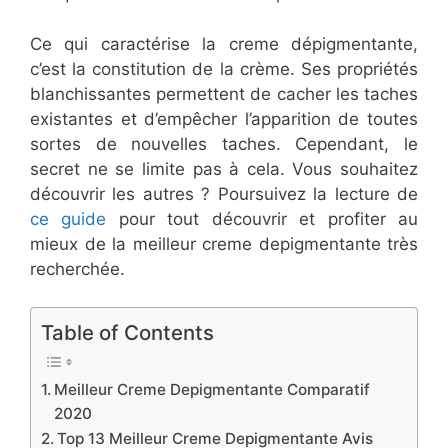
Ce qui caractérise la creme dépigmentante,
c’est la constitution de la crème. Ses propriétés
blanchissantes permettent de cacher les taches
existantes et d’empêcher l’apparition de toutes
sortes de nouvelles taches. Cependant, le
secret ne se limite pas à cela. Vous souhaitez
découvrir les autres ? Poursuivez la lecture de
ce guide
pour tout découvrir et profiter au
mieux de la meilleur creme depigmentante très
recherchée.
Table of Contents
Meilleur Creme Depigmentante Comparatif
2020
Top 13 Meilleur Creme Depigmentante Avis