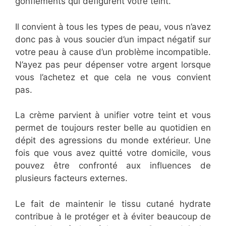
gonflements qui défigurent votre teint.
Il convient à tous les types de peau, vous n’avez
donc pas à vous soucier d’un impact négatif sur
votre peau à cause d’un problème incompatible.
N’ayez pas peur dépenser votre argent lorsque
vous l’achetez et que cela ne vous convient
pas.
La crème parvient à unifier votre teint et vous
permet de toujours rester belle au quotidien en
dépit des agressions du monde extérieur. Une
fois que vous avez quitté votre domicile, vous
pouvez être confronté aux influences de
plusieurs facteurs externes.
Le fait de maintenir le tissu cutané hydrate
contribue à le protéger et à éviter beaucoup de