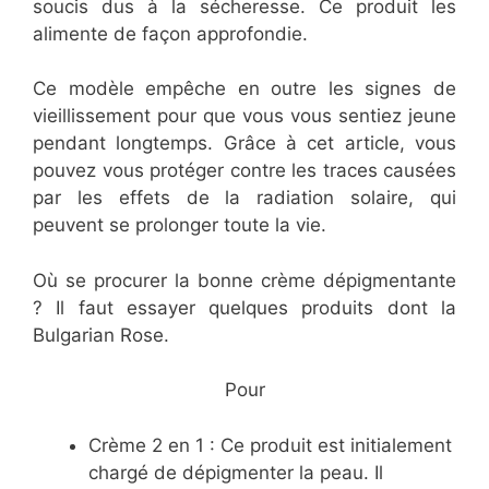
soucis dus à la sécheresse. Ce produit les
alimente de façon approfondie.
Ce modèle empêche en outre les signes de
vieillissement pour que vous vous sentiez jeune
pendant longtemps. Grâce à cet article, vous
pouvez vous protéger contre les traces causées
par les effets de la radiation solaire, qui
peuvent se prolonger toute la vie.
Où se procurer la bonne crème dépigmentante
? Il faut essayer quelques produits dont la
Bulgarian Rose.
Pour
Crème 2 en 1 : Ce produit est initialement
chargé de dépigmenter la peau. Il