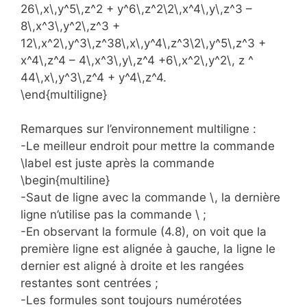
26\,x\,y^5\,z^2 + y^6\,z^2\2\,x^4\,y\,z^3 –
8\,x^3\,y^2\,z^3 +
12\,x^2\,y^3\,z^38\,x\,y^4\,z^3\2\,y^5\,z^3 +
x^4\,z^4 – 4\,x^3\,y\,z^4 +6\,x^2\,y^2\, z ^
44\,x\,y^3\,z^4 + y^4\,z^4.
\end{multiligne}
Remarques sur l’environnement multiligne :
-Le meilleur endroit pour mettre la commande
\label est juste après la commande
\begin{multiline}
-Saut de ligne avec la commande \, la dernière
ligne n’utilise pas la commande \ ;
-En observant la formule (4.8), on voit que la
première ligne est alignée à gauche, la ligne le
dernier est aligné à droite et les rangées
restantes sont centrées ;
-Les formules sont toujours numérotées