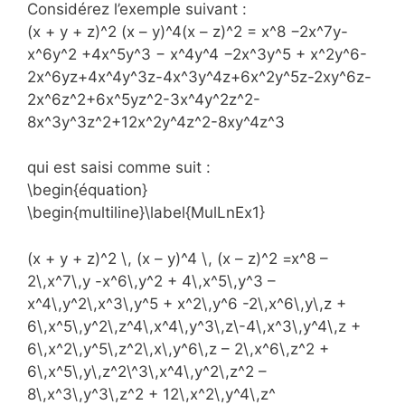
Considérez l’exemple suivant :
(x + y + z)^2 (x – y)^4(x – z)^2 = x^8 −2x^7y-
x^6y^2 +4x^5y^3 − x^4y^4 −2x^3y^5 + x^2y^6-
2x^6yz+4x^4y^3z-4x^3y^4z+6x^2y^5z-2xy^6z-
2x^6z^2+6x^5yz^2-3x^4y^2z^2-
8x^3y^3z^2+12x^2y^4z^2-8xy^4z^3
qui est saisi comme suit :
\begin{équation}
\begin{multiline}\label{MulLnEx1}
(x + y + z)^2 \, (x – y)^4 \, (x – z)^2 =x^8 –
2\,x^7\,y -x^6\,y^2 + 4\,x^5\,y^3 –
x^4\,y^2\,x^3\,y^5 + x^2\,y^6 -2\,x^6\,y\,z +
6\,x^5\,y^2\,z^4\,x^4\,y^3\,z\-4\,x^3\,y^4\,z +
6\,x^2\,y^5\,z^2\,x\,y^6\,z – 2\,x^6\,z^2 +
6\,x^5\,y\,z^2\^3\,x^4\,y^2\,z^2 –
8\,x^3\,y^3\,z^2 + 12\,x^2\,y^4\,z^