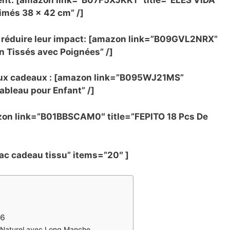
ment: [amazon link=”B07F5XJKK1″ title=”ELES VIDA
imés 38 x 42 cm” /]
t réduire leur impact: [amazon link=”B09GVL2NRX”
 Tissés avec Poignées” /]
eux cadeaux : [amazon link=”B095WJ21MS”
ableau pour Enfant” /]
azon link=”B01BBSCAM0″ title=”FEPITO 18 Pcs De
ac cadeau tissu” items=”20″ ]
26
 Naturel avec Long Manche