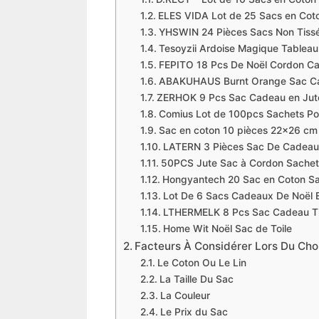
ELES VIDA Lot de 25 Sacs en Cot
YHSWIN 24 Pièces Sacs Non Tiss
Tesoyzii Ardoise Magique Tableau
FEPITO 18 Pcs De Noël Cordon C
ABAKUHAUS Burnt Orange Sac Cad
ZERHOK 9 Pcs Sac Cadeau en Jute 
Comius Lot de 100pcs Sachets P
Sac en coton 10 pièces 22×26 cm 
LATERN 3 Pièces Sac De Cadeaux
50PCS Jute Sac à Cordon Sachet
Hongyantech 20 Sac en Coton Sac
Lot De 6 Sacs Cadeaux De Noël En
LTHERMELK 8 Pcs Sac Cadeau Ti
Home Wit Noël Sac de Toile
Facteurs À Considérer Lors Du Cho
Le Coton Ou Le Lin
La Taille Du Sac
La Couleur
Le Prix du Sac