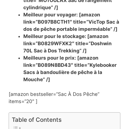
title=”MOTOULAX Sac de rangement
cylindrique” /]
Meilleur pour voyager: [amazon
link=”B097B8CTH1″ title=”VicTop Sac à
dos de pêche portable imperméable” /]
Meilleur pour le stockage: [amazon
link=”B0829WFXK2″ title=”Doshwin
70L Sac à Dos Trekking” /]
Meilleurs pour le prix: [amazon
link=”B089N8BD43″ title=”Kylebooker
Sacs à bandoulière de pêche à la
Mouche” /]
[amazon bestseller=”Sac À Dos Pêche”
items=”20″ ]
Table of Contents