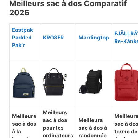
Meilleurs sac à dos Comparatif ​
2026
Eastpak
FJÄLLRÄ
Padded
KROSER
Mardingtop
Re-Kånk
Pak’r
Meilleurs
Meilleurs
Meilleur
sac à dos
Meilleurs
sac à dos
sac à do
pour les
sac à dos à
à la
terme de
ordinateurs
randonnée