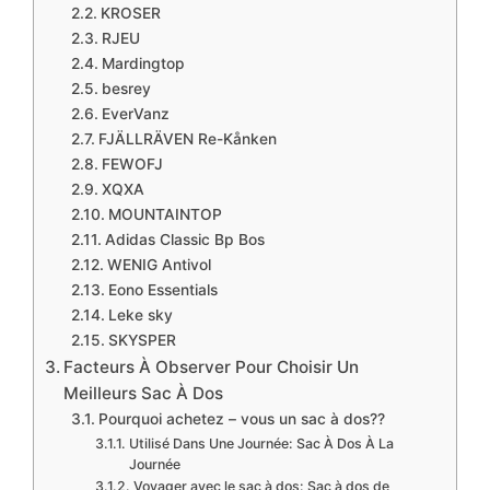
​KROSER
​RJEU
​Mardingtop
​besrey
​EverVanz
​FJÄLLRÄVEN Re-Kånken
​FEWOFJ
​XQXA
​MOUNTAINTOP
​Adidas Classic Bp Bos
​WENIG Antivol
​Eono Essentials
​Leke sky
​SKYSPER
​Facteurs À Observer Pour Choisir Un
Meilleurs Sac À Dos
Pourquoi achetez – vous un sac à dos??
Utilisé Dans Une Journée: Sac À Dos À La
Journée
Voyager avec le sac à dos: Sac à dos de