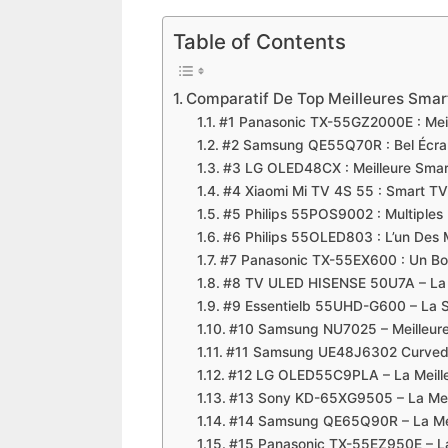
Table of Contents
Comparatif De Top Meilleures Smar
#1 Panasonic TX-55GZ2000E : Mei
#2 Samsung QE55Q70R : Bel Écran
​#3 LG OLED48CX : Meilleure Sma
​#4 Xiaomi Mi TV 4S 55 : Smart T
​#5 Philips 55POS9002 : Multiples
​#6 Philips 55OLED803 : L’un Des 
​#7 Panasonic TX-55EX600 : Un 
​#8 TV ULED HISENSE 50U7A – La 
​#9 Essentielb 55UHD-G600 – La
​#10 Samsung NU7025 – Meilleu
​#11 Samsung UE48J6302 Curved S
​#12 LG OLED55C9PLA – La Meill
​#13 Sony KD-65XG9505 – La Mei
​#14 Samsung QE65Q90R – La Me
​#15 Panasonic TX-55EZ950E – L