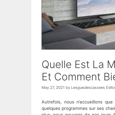
Quelle Est La 
Et Comment Bie
May 27, 2021
by
Lesgueulescassees Edito
Autrefois, nous n’accueillons qu
quelques programmes sur ses chains
plus: nous pouvons de nos jours êt