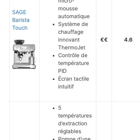
micro-
mousse
SAGE
automatique
Barista
Système de
Touch
chauffage
innovant
€€
4.6
ThermoJet
Contrôle de
température
PID
Écran tactile
intuitif
5
températures
d’extraction
réglables
Pompe d’une