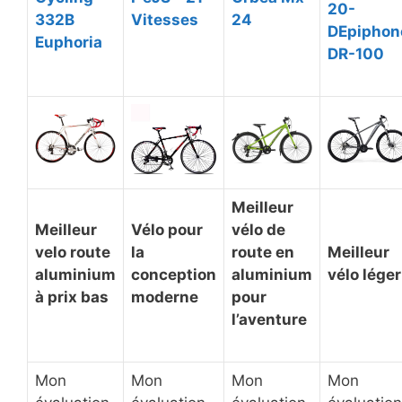
20-
332B
Vitesses
24
DEpiphon
Euphoria
DR-100
Meilleur
Meilleur
Vélo pour
vélo de
velo route
la
route en
Meilleur
aluminium
conception
aluminium
vélo léger
à prix bas
moderne
pour
l’aventure
Mon
Mon
Mon
Mon