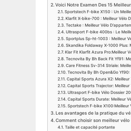
​Voici Notre Examen Des 15 Meilleu
​Sportstech F-bike X150 : Un Meill
​Klarfit X-bike-700 : Meilleur Vél
​​Tectake : Meilleur Vélo D’appart
​​Ultrasport F-bike 400bs : Le Meil
​​Sportplus Sp-ht-1003 : Meilleur 
​Skandika Foldaway X-1000 Plus: M
​​Klar Fit Klarfit Azura Pro:Meilleu
​Tecnovita By Bh Back Fit Yf91: Me
​Care Fitness Sv-314 Striale: Meil
​Tecnovita By Bh Open&Go Yf90: 
​​Capital Sports Azura X2: Meilleu
​​Capital Sports Trajector: Meille
​Ultrasport F-bike Vélo Dossier 2
​​Capital Sports Durate: Meilleur 
​​Sportstech F-bike X100:Meilleu
Les avantages de la pratique du vé
​Comment choisir son meilleur vélo
​Taille et capacité portante