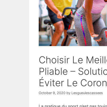
Choisir Le Meil
Pliable – Solut
Éviter Le Coron
October 9, 2020
by
Lesgueulescassees
La pratique du sport n’est pas toujou