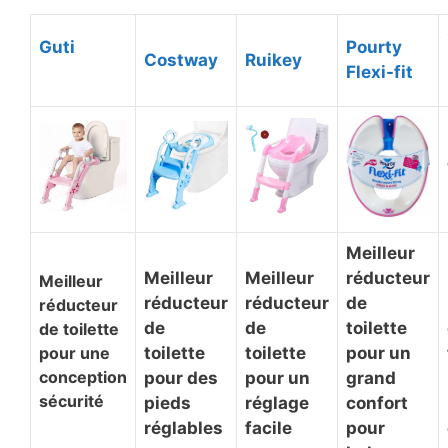
​Guti
​Pourty
​Costway
​Ruikey
Flexi-fit
Meilleur
Meilleur
Meilleur
réducteur
​Meilleur
réducteur
réducteur
de
réducteur
de
de
toilette
de toilette
pour une
toilette
toilette
pour un
conception
pour des
pour un
grand
sécurité
pieds
réglage
confort
réglables
facile
pour