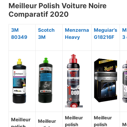
Meilleur Polish Voiture Noire
Comparatif 2020
​3M
​Scotch
​Menzerna
Meguiar’s
​
80349
3M
Heavy
G18216F
3 
​Meilleur
​Meilleur
​Meilleur
​Meilleur
polish
polish
​M
polish