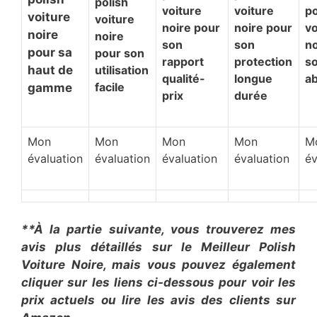
polish
voiture
voiture
po
voiture
voiture
noire pour
noire pour
vo
noire
noire
son
son
no
pour sa
pour son
rapport
protection
so
haut de
utilisation
qualité-
longue
a
facile
gamme
prix
durée
Mon
Mon
Mon
Mon
M
évaluation
évaluation
évaluation
évaluation
év
**À la partie suivante, vous trouverez mes
avis plus détaillés sur le Meilleur Polish
Voiture Noire, mais vous pouvez également
cliquer sur les liens ci-dessous pour voir les
prix actuels ou lire les avis des clients sur