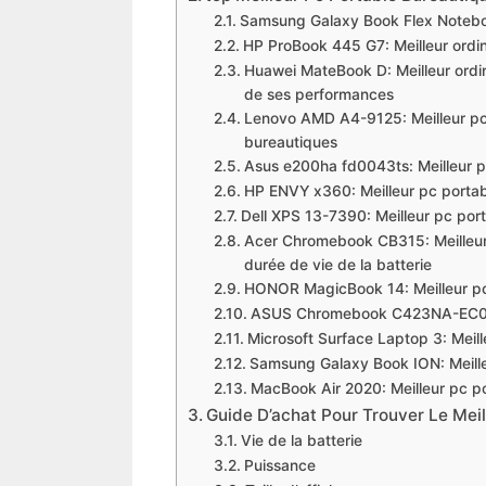
​Samsung Galaxy Book Flex Noteboo
​HP ProBook 445 G7: Meilleur ordin
​Huawei MateBook D: Meilleur ordi
de ses performances
​Lenovo AMD A4-9125: Meilleur pc 
bureautiques
​Asus e200ha fd0043ts: Meilleur p
​HP ENVY x360: Meilleur pc porta
​Dell XPS 13-7390: Meilleur pc port
​Acer Chromebook CB315: Meilleur
durée de vie de la batterie
​HONOR MagicBook 14: Meilleur pc 
​ASUS Chromebook C423NA-EC0342
Microsoft Surface Laptop 3: Meill
​Samsung Galaxy Book ION: Meille
​MacBook Air 2020: Meilleur pc po
Guide D’achat Pour Trouver Le Meil
Vie de la batterie
Puissance