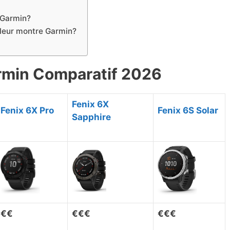
 Garmin?
leur montre Garmin?
rmin Comparatif 2026
Fenix 6X
Fenix 6X Pro
Fenix 6S Solar
Sapphire
€€
€€
€
€
€
€