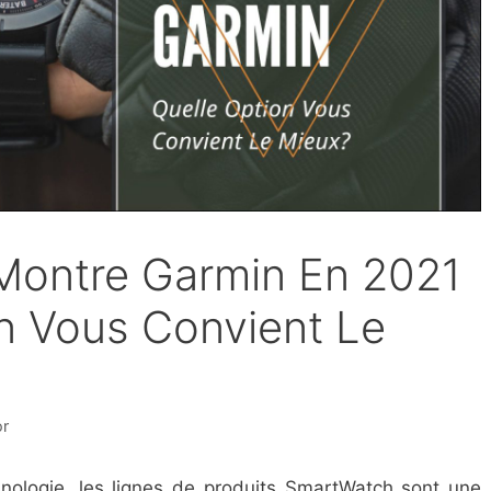
 Montre Garmin En 2021
on Vous Convient Le
or
nologie, les lignes de produits SmartWatch sont une