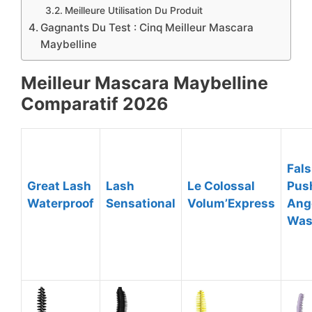
Meilleure Utilisation Du Produit
Gagnants Du Test : Cinq Meilleur Mascara
Maybelline
Meilleur Mascara Maybelline
Comparatif ​2026
Fals
Great Lash
Lash
Le Colossal
Pus
Waterproof
Sensational
Volum’Express
Ang
Was