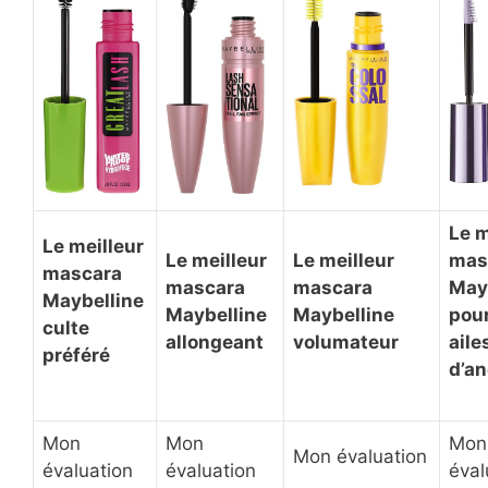
Le m
Le meilleur
Le meilleur
Le meilleur
mas
mascara
mascara
mascara
May
Maybelline
Maybelline
Maybelline
pou
culte
allongeant
volumateur
aile
préféré
d’a
Mon
Mon
Mon
Mon évaluation
évaluation
évaluation
éval