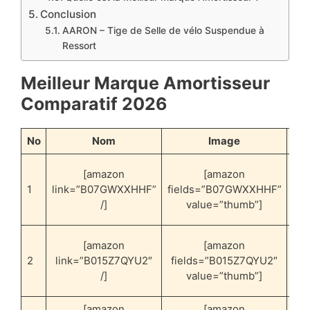
Conclusion
AARON – Tige de Selle de vélo Suspendue à
Ressort
Meilleur Marque Amortisseur
Comparatif 2026
No
Nom
Image
Me
Me
[amazon
[amazon
1
link=”B07GWXXHHF”
fields=”B07GWXXHHF”
re
/]
value=”thumb”]
Me
[amazon
[amazon
2
link=”B015Z7QYU2″
fields=”B015Z7QYU2″
pes
/]
value=”thumb”]
[amazon
[amazon
Me