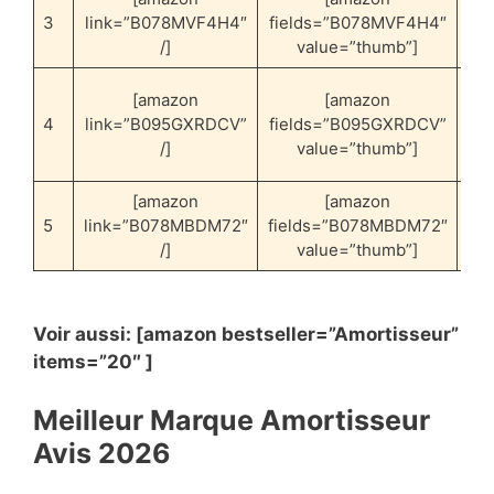
3
link=”B078MVF4H4″
fields=”B078MVF4H4″
l
/]
value=”thumb”]
Me
[amazon
[amazon
4
link=”B095GXRDCV”
fields=”B095GXRDCV”
mé
/]
value=”thumb”]
[amazon
[amazon
Me
5
link=”B078MBDM72″
fields=”B078MBDM72″
vo
/]
value=”thumb”]
Voir aussi: [amazon bestseller=”Amortisseur”
items=”20″ ]
Meilleur Marque Amortisseur
Avis 2026