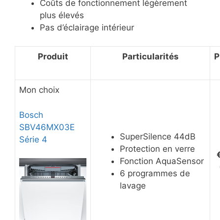
Coûts de fonctionnement légèrement
plus élevés
Pas d’éclairage intérieur
Produit
Particularités
P
Mon choix
Bosch
SBV46MX03E
SuperSilence 44dB
Série 4
Protection en verre
Fonction AquaSensor
6 programmes de
lavage