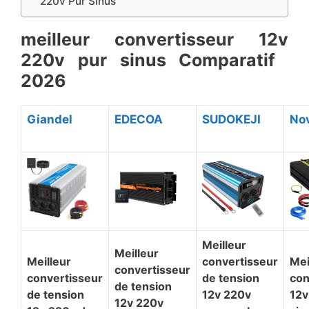
220v Pur Sinus
meilleur convertisseur 12v
220v pur sinus Comparatif ​
2026
Giandel
EDECOA
SUDOKEJI
No
Meilleur
Meilleur
Meilleur
convertisseur
Mei
convertisseur
convertisseur
de tension
con
de tension
de tension
12v 220v
12v
12v 220v