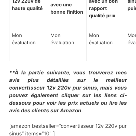
12v 220v de
avec un bon
sin
avec une
haute qualité
rapport
pui
bonne finition
qualité prix
Mon
Mon
Mon
Mo
évaluation
évaluation
évaluation
éva
**À la partie suivante, vous trouverez mes
avis plus détaillés sur le meilleur
convertisseur 12v 220v pur sinus, mais vous
pouvez également cliquer sur les liens ci-
dessous pour voir les prix actuels ou lire les
avis des clients sur Amazon.
[amazon bestseller=”convertisseur 12v 220v pur
sinus” items=”10″ ]