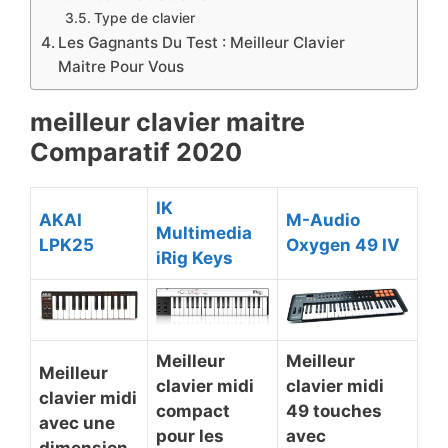
​Type de clavier
​Les Gagnants Du Test : Meilleur Clavier
Maitre Pour Vous
​meilleur clavier maitre
Comparatif 2020
IK
​AKAI
​M-Audio
Multimedia
LPK25
Oxygen 49 IV
iRig Keys
​Meilleur
​Meilleur
​Meilleur
clavier midi
clavier midi
clavier midi
compact
49 touches
avec une
pour les
avec
dimension