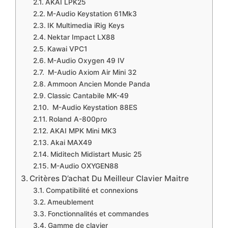
​AKAI LPK25
​M-Audio Keystation 61Mk3
​​IK Multimedia iRig Keys
​Nektar Impact LX88
​Kawai VPC1
​M-Audio Oxygen 49 IV
​ M-Audio Axiom Air Mini 32
​Ammoon Ancien Monde Panda
​​Classic Cantabile MK-49
​ M-Audio Keystation 88ES
​Roland A-800pro
​AKAI MPK Mini MK3
​Akai MAX49
​​Miditech Midistart Music 25
M-Audio OXYGEN88
​Critères D’achat Du Meilleur Clavier Maitre
​Compatibilité et connexions
​Ameublement
​Fonctionnalités et commandes
Gamme de clavier